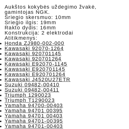
Aukštos kokybės uždegimo žvakė,
gamintojas NGK.
Sriegio skersmuo: 10mm
Sriegio ilgis: 19mm
Rakto dydis: 16mm
Konstrukcija: 2 elektrodai
Atitikmenys:
Honda ZJ980-002-000
Kawasaki 92070-1264
Kawasaki 920701145
Kawasaki 920701264
Kawasaki E92070-1145
Kawasaki E920701145
Kawasaki E920701264
Kawasaki J4520U27ETR
Suzuki 09482-00410
Suzuki 09482-00411
Triumph 1290023
Triumph T1290023
Yamaha 94700-00403
Yamaha 94701 00395
Yamaha 94701 00403
Yamaha 94701-00395
Yamaha 94701-00403