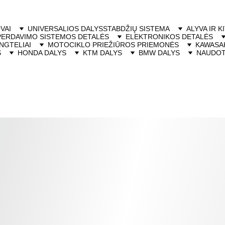
VAI
UNIVERSALIOS DALYS
STABDŽIŲ SISTEMA
ALYVA IR K
PERDAVIMO SISTEMOS DETALĖS
ELEKTRONIKOS DETALĖS
NGTELIAI
MOTOCIKLO PRIEŽIŪROS PRIEMONĖS
KAWASAK
S
HONDA DALYS
KTM DALYS
BMW DALYS
NAUDOT
CBR600RR 2003-200