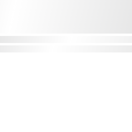
Privatumo politika
Pristatymas ir grąžinimas
Atsiskaitymas už prekes