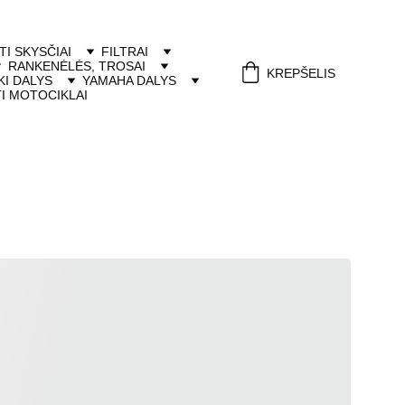
ITI SKYSČIAI
FILTRAI
RANKENĖLĖS, TROSAI
KREPŠELIS
I DALYS
YAMAHA DALYS
I MOTOCIKLAI
lės