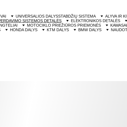
VAI
UNIVERSALIOS DALYS
STABDŽIŲ SISTEMA
ALYVA IR K
PERDAVIMO SISTEMOS DETALĖS
ELEKTRONIKOS DETALĖS
NGTELIAI
MOTOCIKLO PRIEŽIŪROS PRIEMONĖS
KAWASAK
S
HONDA DALYS
KTM DALYS
BMW DALYS
NAUDOT
rdavimo sistemos deta