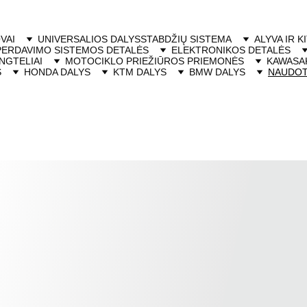
VAI
UNIVERSALIOS DALYS
STABDŽIŲ SISTEMA
ALYVA IR K
PERDAVIMO SISTEMOS DETALĖS
ELEKTRONIKOS DETALĖS
NGTELIAI
MOTOCIKLO PRIEŽIŪROS PRIEMONĖS
KAWASAK
S
HONDA DALYS
KTM DALYS
BMW DALYS
NAUDOT
Naudoti motociklai