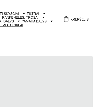
ITI SKYSČIAI
FILTRAI
RANKENĖLĖS, TROSAI
KREPŠELIS
I DALYS
YAMAHA DALYS
I MOTOCIKLAI