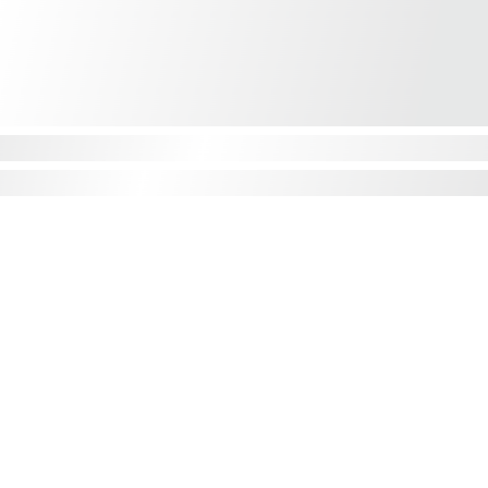
Privatumo politika
Pristatymas ir grąžinimas
Atsiskaitymas už prekes