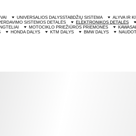
VAI
UNIVERSALIOS DALYS
STABDŽIŲ SISTEMA
ALYVA IR K
PERDAVIMO SISTEMOS DETALĖS
ELEKTRONIKOS DETALĖS
NGTELIAI
MOTOCIKLO PRIEŽIŪROS PRIEMONĖS
KAWASAK
S
HONDA DALYS
KTM DALYS
BMW DALYS
NAUDOT
Elektronikos detalės