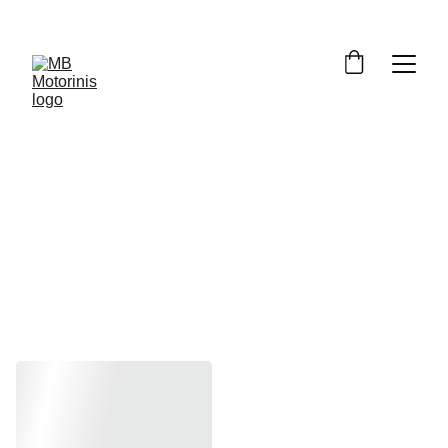
Motociklo 
priežiūros 
priemonės