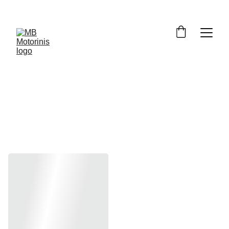
Sankabos 
trosai