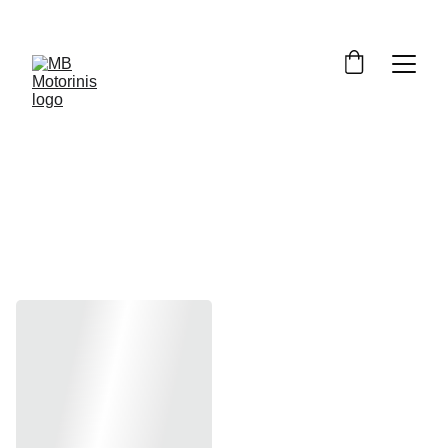
Akseleratori
aus trosai