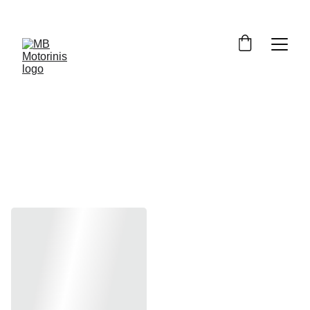
Priekiniai 
pakojai