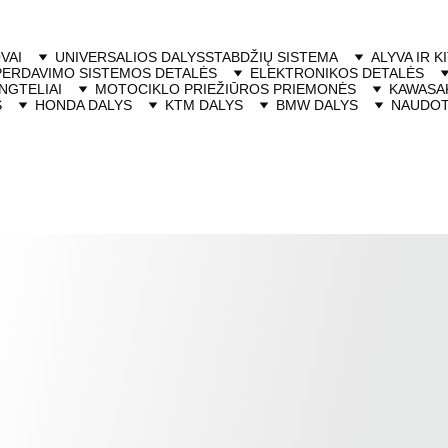
VAI
UNIVERSALIOS DALYS
STABDŽIŲ SISTEMA
ALYVA IR K
PERDAVIMO SISTEMOS DETALĖS
ELEKTRONIKOS DETALĖS
NGTELIAI
MOTOCIKLO PRIEŽIŪROS PRIEMONĖS
KAWASAK
S
HONDA DALYS
KTM DALYS
BMW DALYS
NAUDOT
Rankenėlės, Trosai