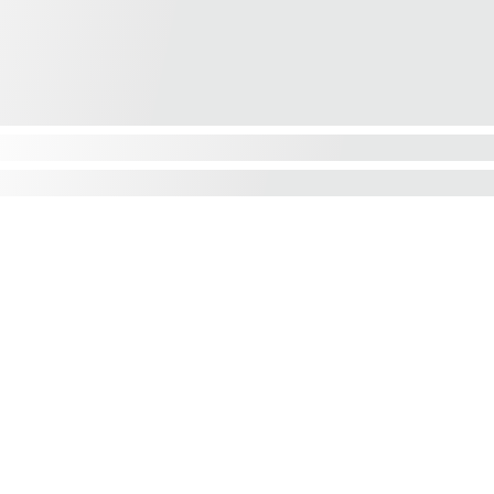
Privatumo politika
Pristatymas ir grąžinimas
Atsiskaitymas už prekes