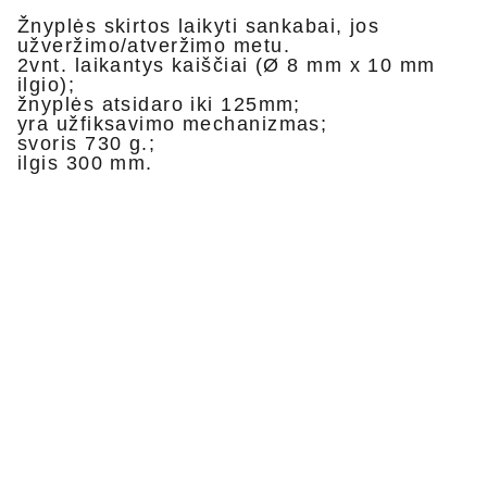
Žnyplės skirtos laikyti sankabai, jos
užveržimo/atveržimo metu.
2vnt. laikantys kaiščiai (Ø 8 mm x 10 mm
ilgio);
žnyplės atsidaro iki 125mm;
yra užfiksavimo mechanizmas;
svoris 730 g.;
ilgis 300 mm.