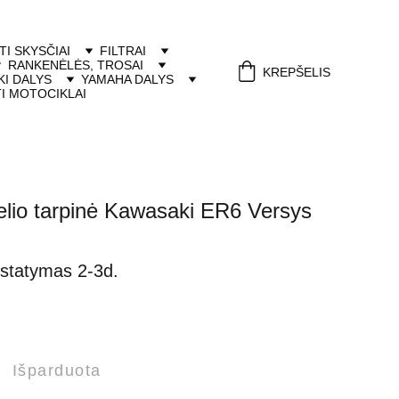
ITI SKYSČIAI
FILTRAI
RANKENĖLĖS, TROSAI
KREPŠELIS
I DALYS
YAMAHA DALYS
I MOTOCIKLAI
elio tarpinė Kawasaki ER6 Versys
istatymas 2-3d.
Išparduota