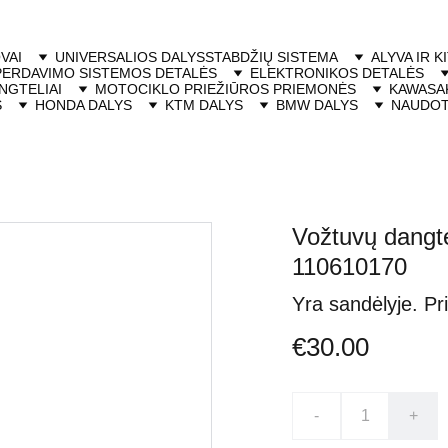
VAI
UNIVERSALIOS DALYS
STABDŽIŲ SISTEMA
ALYVA IR K
PERDAVIMO SISTEMOS DETALĖS
ELEKTRONIKOS DETALĖS
NGTELIAI
MOTOCIKLO PRIEŽIŪROS PRIEMONĖS
KAWASAK
S
HONDA DALYS
KTM DALYS
BMW DALYS
NAUDOT
Vožtuvų dangt
110610170
Yra sandėlyje. Pr
€30.00
-
+