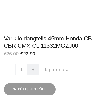
Variklio dangtelis 45mm Honda CB
CBR CMX CL 11332MGZJ00
€26.00
€23.90
Išparduota
-
+
PRIDĖTI Į KREPŠELĮ