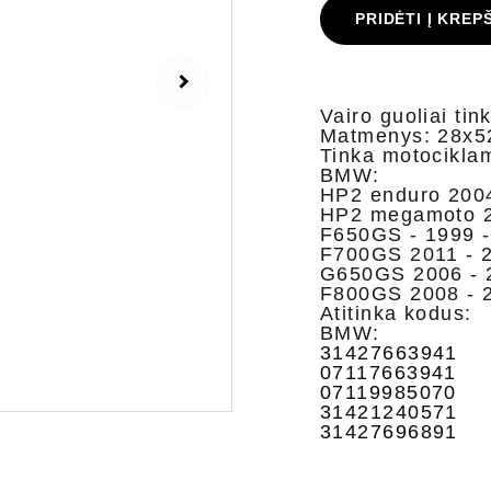
PRIDĖTI Į KREP
Vairo guoliai ti
Matmenys: 28x5
Tinka motocikla
BMW:
HP2 enduro 2004
HP2 megamoto 2
F650GS - 1999 -
F700GS 2011 - 
G650GS 2006 - 
F800GS 2008 - 
Atitinka kodus:
BMW:
31427663941
07117663941
07119985070
31421240571
31427696891