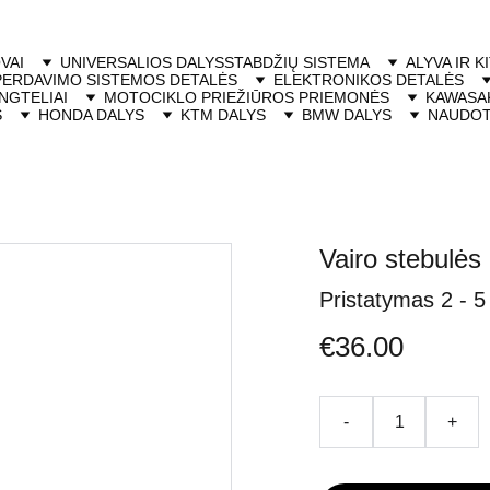
VAI
UNIVERSALIOS DALYS
STABDŽIŲ SISTEMA
ALYVA IR K
PERDAVIMO SISTEMOS DETALĖS
ELEKTRONIKOS DETALĖS
NGTELIAI
MOTOCIKLO PRIEŽIŪROS PRIEMONĖS
KAWASAK
S
HONDA DALYS
KTM DALYS
BMW DALYS
NAUDOT
Vairo stebulė
Pristatymas 2 - 5
€36.00
-
+