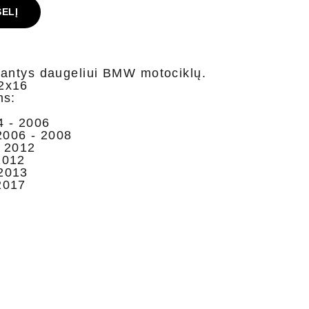
ŠELĮ
nkantys daugeliui BMW motociklų.
2x16
ms:
 - 2006
006 - 2008
 2012
2012
2013
2017