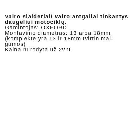
Vairo slaideriai/ vairo antgaliai tinkantys
daugeliui motociklų.
Gamintojas: OXFORD
Montavimo diametras: 13 arba 18mm
(komplekte yra 13 ir 18mm tvirtinimai-
gumos)
Kaina nurodyta už 2vnt.