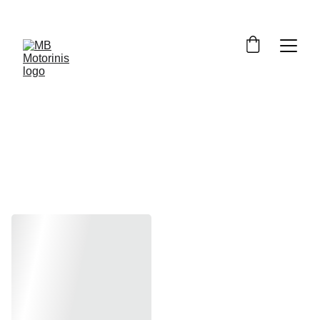
Motociklo 
veidrodėliai