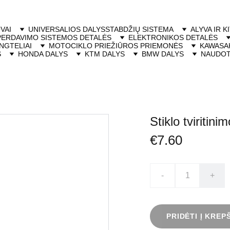
VAI
UNIVERSALIOS DALYS
STABDŽIŲ SISTEMA
ALYVA IR K
PERDAVIMO SISTEMOS DETALĖS
ELEKTRONIKOS DETALĖS
NGTELIAI
MOTOCIKLO PRIEŽIŪROS PRIEMONĖS
KAWASAK
S
HONDA DALYS
KTM DALYS
BMW DALYS
NAUDOT
Stiklo tviritin
€7.60
-
+
PRIDĖTI Į KREP