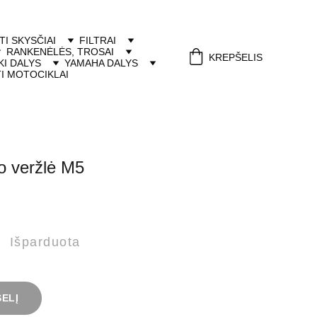
ITI SKYSČIAI
FILTRAI
RANKENĖLĖS, TROSAI
KREPŠELIS
I DALYS
YAMAHA DALYS
I MOTOCIKLAI
imo veržlė M5
Išparduota
ŠELĮ