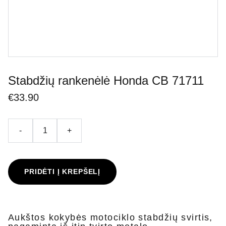
Stabdžių rankenėlė Honda CB 71711
€33.90
-
+
PRIDĖTI Į KREPŠELĮ
Aukštos kokybės motociklo stabdžių svirtis,