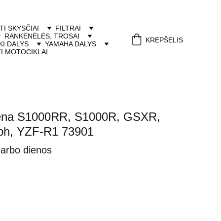
ITI SKYSČIAI
FILTRAI
RANKENĖLĖS, TROSAI
KREPŠELIS
I DALYS
YAMAHA DALYS
I MOTOCIKLAI
kena S1000RR, S1000R, GSXR,
ph, YZF-R1 73901
darbo dienos