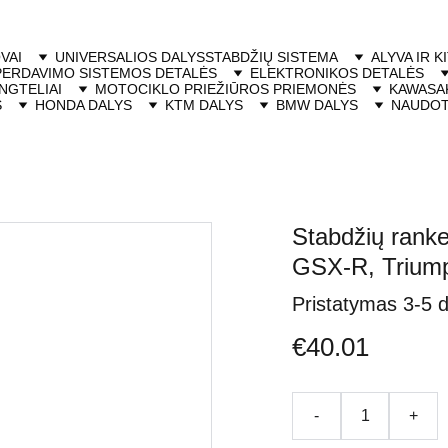
VAI
UNIVERSALIOS DALYS
STABDŽIŲ SISTEMA
ALYVA IR K
PERDAVIMO SISTEMOS DETALĖS
ELEKTRONIKOS DETALĖS
NGTELIAI
MOTOCIKLO PRIEŽIŪROS PRIEMONĖS
KAWASAK
S
HONDA DALYS
KTM DALYS
BMW DALYS
NAUDOT
Stabdžių ran
GSX-R, Trium
Pristatymas 3-5 
€40.01
-
+