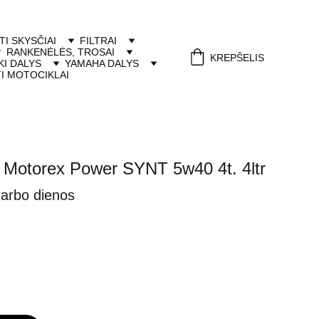
ITI SKYSČIAI
FILTRAI
RANKENĖLĖS, TROSAI
KREPŠELIS
I DALYS
YAMAHA DALYS
I MOTOCIKLAI
a Motorex Power SYNT 5w40 4t. 4ltr
darbo dienos