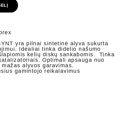
ŠELĮ
orex
NT yra pilnai sintetinė alyva sukurta
jimui. Idealiai tinka didelio našumo
šlapiomis kelių diskų sankabomis. Tinka
atalizatoriais. Optimali apsauga nuo
č mažas alyvos garavimas.
usius gamintojo reikalavimus