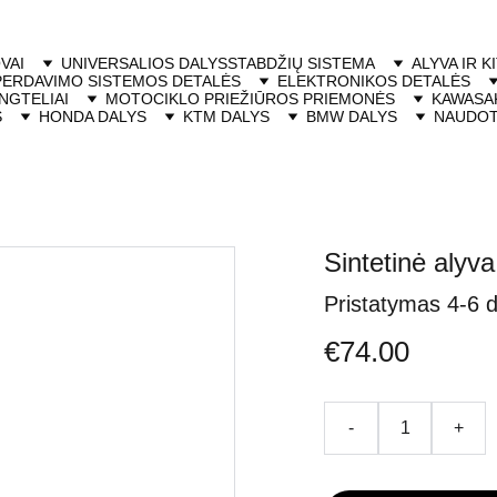
VAI
UNIVERSALIOS DALYS
STABDŽIŲ SISTEMA
ALYVA IR K
PERDAVIMO SISTEMOS DETALĖS
ELEKTRONIKOS DETALĖS
NGTELIAI
MOTOCIKLO PRIEŽIŪROS PRIEMONĖS
KAWASAK
S
HONDA DALYS
KTM DALYS
BMW DALYS
NAUDOT
Sintetinė alyv
Pristatymas 4-6 
€74.00
-
+