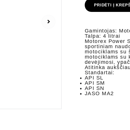
PRIDĖTI Į KREP
Gamintojas: Mot
Talpa: 4 litrai
Motorex Power SY
sportiniam naudo
motociklams su 
motociklams su k
devėjimosi, ypa
Atitinka aukščia
Standartai:
API SL
API SM
API SN
JASO MA2