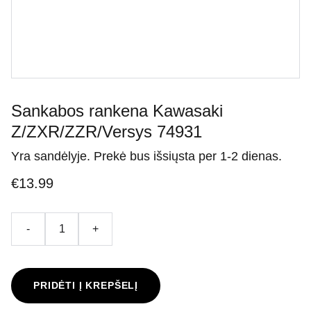
Sankabos rankena Kawasaki
Z/ZXR/ZZR/Versys 74931
Yra sandėlyje. Prekė bus išsiųsta per 1-2 dienas.
€13.99
-
+
PRIDĖTI Į KREPŠELĮ