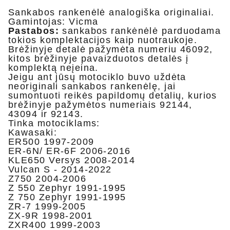
Sankabos rankenėlė analogiška originaliai.
Gamintojas: Vicma
Pastabos:
sankabos rankėnėlė parduodama
tokios komplektacijos kaip nuotraukoje.
Brėžinyje detalė pažymėta numeriu 46092,
kitos brėžinyje pavaizduotos detalės į
komplektą neįeina.
Jeigu ant jūsų motociklo buvo uždėta
neoriginali sankabos rankenėlę, jai
sumontuoti reikės papildomų detalių, kurios
brėžinyje pažymėtos numeriais 92144,
43094 ir 92143.
Tinka motociklams:
Kawasaki:
ER500 1997-2009
ER-6N/ ER-6F 2006-2016
KLE650 Versys 2008-2014
Vulcan S - 2014-2022
Z750 2004-2006
Z 550 Zephyr 1991-1995
Z 750 Zephyr 1991-1995
ZR-7 1999-2005
ZX-9R 1998-2001
ZXR400 1999-2003