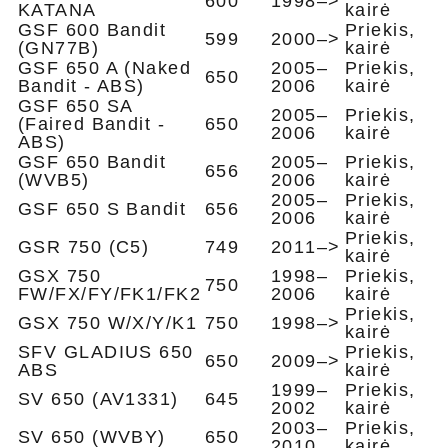
600
1998–>
KATANA
kairė
GSF 600 Bandit
Priekis,
599
2000–>
(GN77B)
kairė
GSF 650 A (Naked
2005–
Priekis,
650
Bandit - ABS)
2006
kairė
GSF 650 SA
2005–
Priekis,
(Faired Bandit -
650
2006
kairė
ABS)
GSF 650 Bandit
2005–
Priekis,
656
(WVB5)
2006
kairė
2005–
Priekis,
GSF 650 S Bandit
656
2006
kairė
Priekis,
GSR 750 (C5)
749
2011–>
kairė
GSX 750
1998–
Priekis,
750
FW/FX/FY/FK1/FK2
2006
kairė
Priekis,
GSX 750 W/X/Y/K1
750
1998–>
kairė
SFV GLADIUS 650
Priekis,
650
2009–>
ABS
kairė
1999–
Priekis,
SV 650 (AV1331)
645
2002
kairė
2003–
Priekis,
SV 650 (WVBY)
650
2010
kairė