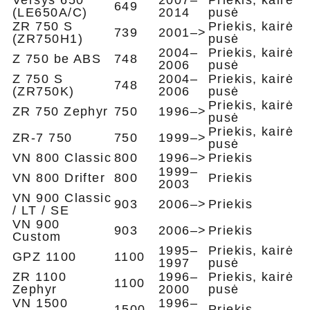
Versys 650
2007–
Priekis, kairė
649
(LE650A/C)
2014
pusė
ZR 750 S
Priekis, kairė
739
2001–>
(ZR750H1)
pusė ​
2004–
Priekis, kairė
Z 750 be ABS
748
2006
pusė
Z 750 S
2004–
Priekis, kairė
748
(ZR750K)
2006
pusė ​
Priekis, kairė
ZR 750 Zephyr
750
1996–>
pusė
Priekis, kairė
ZR-7 750
750
1999–>
pusė
VN 800 Classic
800
1996–>
Priekis
1999–
VN 800 Drifter
800
Priekis
2003
VN 900 Classic
903
2006–>
Priekis
/ LT / SE
VN 900
903
2006–>
Priekis
Custom
1995–
Priekis, kairė
GPZ 1100
1100
1997
pusė
ZR 1100
1996–
Priekis, kairė
1100
Zephyr
2000
pusė
VN 1500
1996–
1500
Priekis