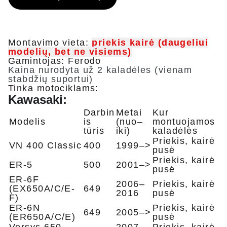
Montavimo vieta:
priekis kairė (daugeliui
modelių, bet ne visiems)
Gamintojas: Ferodo
Kaina nurodyta už 2 kaladėles (vienam
stabdžių suportui)
Tinka motociklams:
Kawasaki:
Darbin
Metai
Kur
Modelis
is
(nuo–
montuojamos
tūris
iki)
kaladėlės
Priekis, kairė
VN 400 Classic
400
1999–>
pusė
Priekis, kairė
ER-5
500
2001–>
pusė ​
ER-6F
2006–
Priekis, kairė
(EX650A/C/E-
649
2016
pusė
F)
ER-6N
Priekis, kairė
649
2005–>
(ER650A/C/E)
pusė