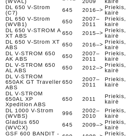
(WVAL)
2009
kairė
DL 650 V-Strom
Priekis,
645
2016–>
(C7)
kairė
DL 650 V-Strom
2007–
Priekis,
650
(WVB1)
2011
kairė
DL 650 V-STROM A
Priekis,
650
2015–>
XT ABS
kairė
DL 650 V-Strom XT
Priekis,
650
2016–>
ABS
kairė
DL V-STROM 650
2007–
Priekis,
650
AK ABS
2011
kairė
DL V-STROM 650
Priekis,
650
2012–>
AL ABS
kairė
DL V-STROM
2007–
Priekis,
650AK GT Traveller
650
2011
kairė
ABS
DL V-STROM
Priekis,
650AL XP
650
2011
kairė
Xpedition ABS
DL 1000 V-Strom
2002–
Priekis,
996
(WVBS)
2010
kairė
Gladius 650
Priekis,
645
2009–>
(WVCX)
kairė
GSF 600 BANDIT -
Priekis,