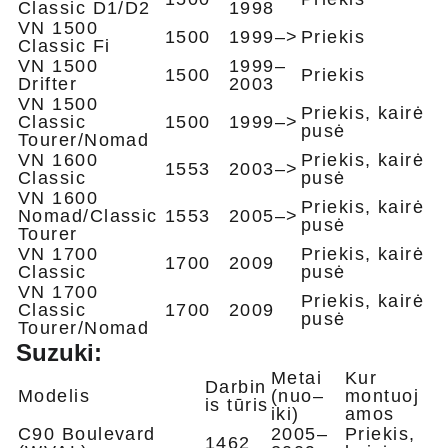
Classic D1/D2
1998
VN 1500
1500
1999–>
Priekis
Classic Fi
VN 1500
1999–
1500
Priekis
Drifter
2003
VN 1500
Priekis, kairė
Classic
1500
1999–>
pusė
Tourer/Nomad
VN 1600
Priekis, kairė
1553
2003–>
Classic
pusė
VN 1600
Priekis, kairė
Nomad/Classic
1553
2005–>
pusė​
Tourer
VN 1700
Priekis, kairė
1700
2009
Classic
pusė
VN 1700
Priekis, kairė
Classic
1700
2009
pusė
Tourer/Nomad
Suzuki:
Metai
Kur
Darbin
Modelis
(nuo–
montuoj
is tūris
iki)
amos
C90 Boulevard
2005–
Priekis,
1462