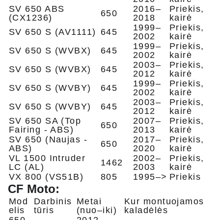
SV 650 ABS
2016–
Priekis,
650
(CX1236)
2018
kairė
1999–
Priekis,
SV 650 S (AV1111)
645
2002
kairė
1999–
Priekis,
SV 650 S (WVBX)
645
2002
kairė
2003–
Priekis,
SV 650 S (WVBX)
645
2012
kairė
1999–
Priekis,
SV 650 S (WVBY)
645
2002
kairė
2003–
Priekis,
SV 650 S (WVBY)
645
2012
kairė
SV 650 SA (Top
2007–
Priekis,
650
Fairing - ABS)
2013
kairė
SV 650 (Naujas -
2017–
Priekis,
650
ABS)
2020
kairė
VL 1500 Intruder
2002–
Priekis,
1462
LC (AL)
2003
kairė
VX 800 (VS51B)
805
1995–>
Priekis
CF Moto:
Mod
Darbinis
Metai
Kur montuojamos
elis
tūris
(nuo–iki)
kaladėlės