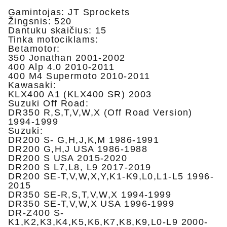
Gamintojas: JT Sprockets
Žingsnis: 520
Dantuku skaičius: 15
Tinka motociklams:
Betamotor:
350 Jonathan 2001-2002
400 Alp 4.0 2010-2011
400 M4 Supermoto 2010-2011
Kawasaki:
KLX400 A1 (KLX400 SR) 2003
Suzuki Off Road:
DR350 R,S,T,V,W,X (Off Road Version)
1994-1999
Suzuki:
DR200 S- G,H,J,K,M 1986-1991
DR200 G,H,J USA 1986-1988
DR200 S USA 2015-2020
DR200 S L7,L8, L9 2017-2019
DR200 SE-T,V,W,X,Y,K1-K9,L0,L1-L5 1996-
2015
DR350 SE-R,S,T,V,W,X 1994-1999
DR350 SE-T,V,W,X USA 1996-1999
DR-Z400 S-
K1,K2,K3,K4,K5,K6,K7,K8,K9,L0-L9 2000-