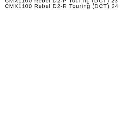
CMX1100 Rebel D2-P Touring (DCT) 23
CMX1100 Rebel D2-R Touring (DCT) 24
Privatumo politika
Pristatymas ir grąžinimas