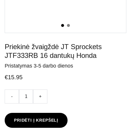
Priekinė žvaigždė JT Sprockets
JTF333RB 16 dantukų Honda
Pristatymas 3-5 darbo dienos
€15.95
-
+
PRIDĖTI Į KREPŠELĮ