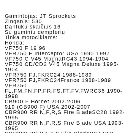
Gamintojas: JT Sprockets
Žingsnis: 530
Dantuku skaičius 16
Su guminiu dempferiu
Tinka motociklams:
Honda:
VF750 F 19 96
VFR750 F Interceptor USA 1990-1997
VF750 C V45 MagnaRC43 1994-1904
VF750 CD/CD2 V45 Magna Deluxe 1995-
1904
VFR750 FJ,FKRC24 1988-1989
VFR750 FJ,FKRC24France 1988-1989
VFR750
FL,FM,FN,FP,FR,FS,FT,FV,FWRC36 1990-
1998
CB900 F Hornet 2002-2006
919 (CB900 F) USA 2002-2007
CBR900 RR N,P,R,S Fire BladeSC28 1992-
1995
CBR900 RR N,P,R,S Fire Blade USA 1993-
1995