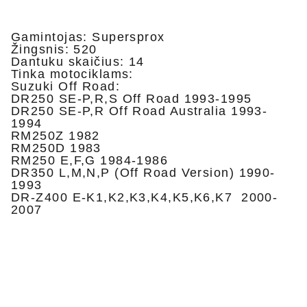
Gamintojas: Supersprox
Žingsnis: 520
Dantuku skaičius: 14
Tinka motociklams:
Suzuki Off Road:
DR250 SE-P,R,S Off Road 1993-1995
DR250 SE-P,R Off Road Australia 1993-
1994
RM250Z 1982
RM250D 1983
RM250 E,F,G 1984-1986
DR350 L,M,N,P (Off Road Version) 1990-
1993
DR-Z400 E-K1,K2,K3,K4,K5,K6,K7 2000-
2007