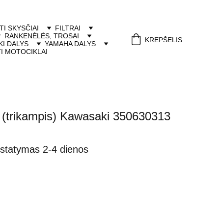
ITI SKYSČIAI
FILTRAI
RANKENĖLĖS, TROSAI
KREPŠELIS
I DALYS
YAMAHA DALYS
I MOTOCIKLAI
is (trikampis) Kawasaki 350630313
istatymas 2-4 dienos