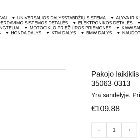
VAI
UNIVERSALIOS DALYS
STABDŽIŲ SISTEMA
ALYVA IR K
PERDAVIMO SISTEMOS DETALĖS
ELEKTRONIKOS DETALĖS
NGTELIAI
MOTOCIKLO PRIEŽIŪROS PRIEMONĖS
KAWASAK
S
HONDA DALYS
KTM DALYS
BMW DALYS
NAUDOT
Pakojo laikikl
35063-0313
Yra sandėlyje. Pr
€109.88
-
+