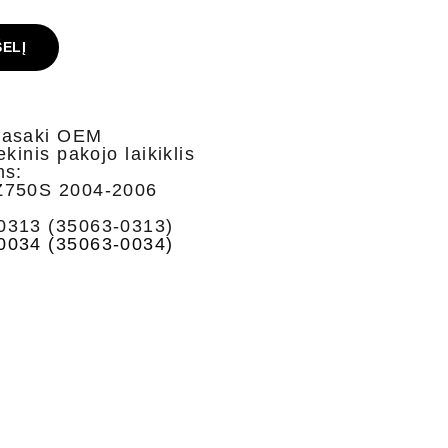
ŠELĮ
wasaki OEM
kinis pakojo laikiklis
ms:
Z750S 2004-2006
0313 (35063-0313)
0034 (35063-0034)