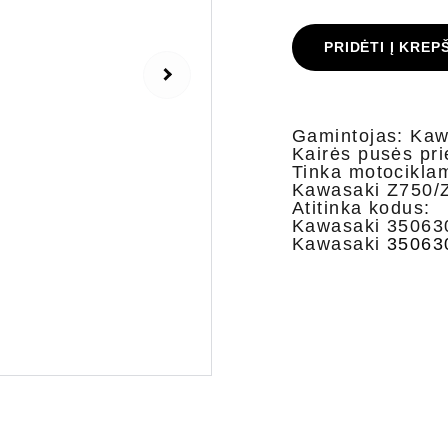
PRIDĖTI Į KREP
Gamintojas: Ka
Kairės pusės prie
Tinka motocikla
Kawasaki Z750/
Atitinka kodus:
Kawasaki 35063
Kawasaki
35063