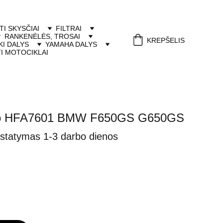
ITI SKYSČIAI
FILTRAI
RANKENĖLĖS, TROSAI
KREPŠELIS
I DALYS
YAMAHA DALYS
I MOTOCIKLAI
Hiflo HFA7601 BMW F650GS G650GS
istatymas 1-3 darbo dienos