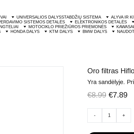
VAI
UNIVERSALIOS DALYS
STABDŽIŲ SISTEMA
ALYVA IR K
PERDAVIMO SISTEMOS DETALĖS
ELEKTRONIKOS DETALĖS
NGTELIAI
MOTOCIKLO PRIEŽIŪROS PRIEMONĖS
KAWASAK
S
HONDA DALYS
KTM DALYS
BMW DALYS
NAUDOT
Oro filtras 
Yra sandėlyje. Pr
€8.99
€7.89
-
+