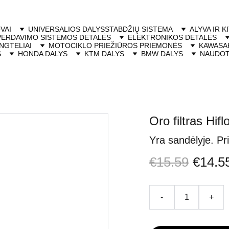
VAI
UNIVERSALIOS DALYS
STABDŽIŲ SISTEMA
ALYVA IR K
PERDAVIMO SISTEMOS DETALĖS
ELEKTRONIKOS DETALĖS
NGTELIAI
MOTOCIKLO PRIEŽIŪROS PRIEMONĖS
KAWASAK
S
HONDA DALYS
KTM DALYS
BMW DALYS
NAUDOT
Oro filtras H
Yra sandėlyje. Pr
€15.59
€14.5
-
+