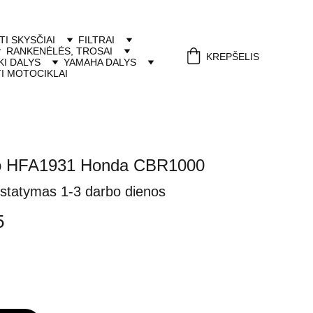
ITI SKYSČIAI
FILTRAI
RANKENĖLĖS, TROSAI
KREPŠELIS
I DALYS
YAMAHA DALYS
I MOTOCIKLAI
iflo HFA1931 Honda CBR1000
istatymas 1-3 darbo dienos
5