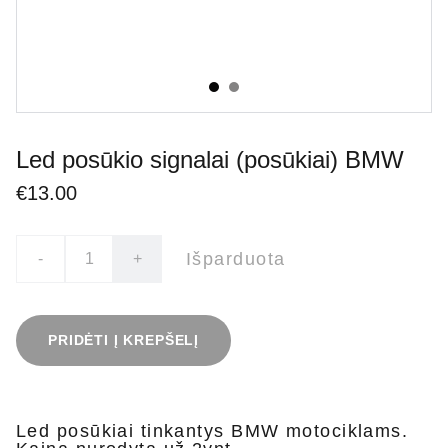
Led posūkio signalai (posūkiai) BMW
€13.00
Išparduota
-
+
PRIDĖTI Į KREPŠELĮ
Led posūkiai tinkantys BMW motociklams.