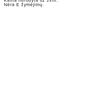
Kaina nurodyta už 2vnt.
Nėra E žymėjimų.
Privatumo politika
Pristatymas ir grąžinimas