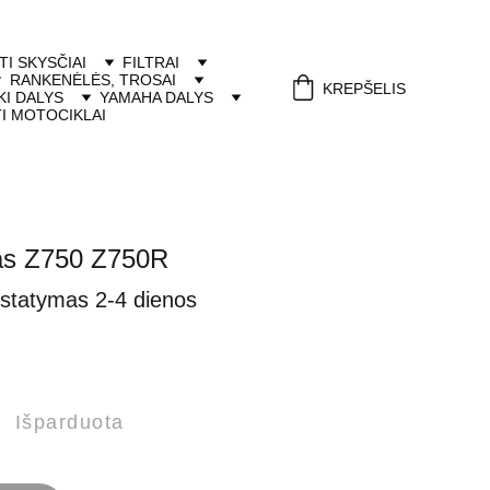
ITI SKYSČIAI
FILTRAI
RANKENĖLĖS, TROSAI
KREPŠELIS
I DALYS
YAMAHA DALYS
I MOTOCIKLAI
as Z750 Z750R
istatymas 2-4 dienos
Išparduota