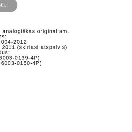
ŠELĮ
 analogiškas originaliam.
ms:
2004-2012
011 (skiriasi atspalvis)
dus:
6003-0139-4P)
6003-0150-4P)