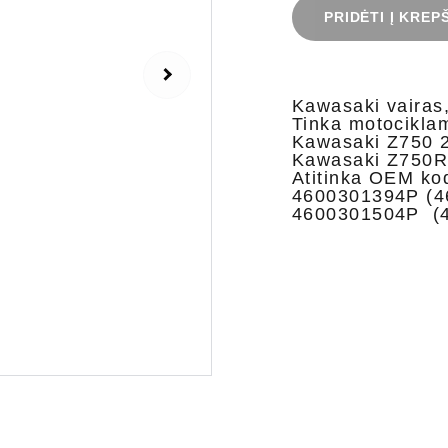
PRIDĖTI Į KREP
Kawasaki vairas,
Tinka motocikla
Kawasaki Z750 
Kawasaki Z750R 2
Atitinka OEM ko
4600301394P (4
4600301504P (4