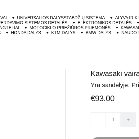
VAI
UNIVERSALIOS DALYS
STABDŽIŲ SISTEMA
ALYVA IR K
PERDAVIMO SISTEMOS DETALĖS
ELEKTRONIKOS DETALĖS
NGTELIAI
MOTOCIKLO PRIEŽIŪROS PRIEMONĖS
KAWASAK
S
HONDA DALYS
KTM DALYS
BMW DALYS
NAUDOT
Kawasaki vair
Yra sandėlyje. Pr
€93.00
-
+