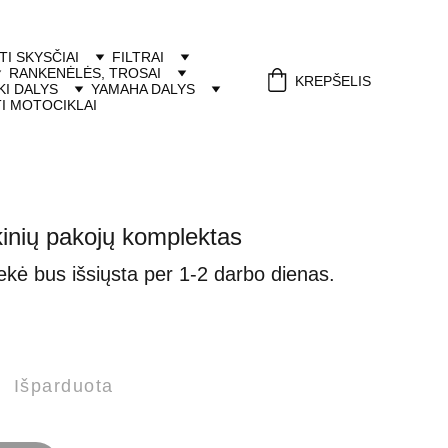
ITI SKYSČIAI
FILTRAI
RANKENĖLĖS, TROSAI
KREPŠELIS
I DALYS
YAMAHA DALYS
I MOTOCIKLAI
inių pakojų komplektas
ekė bus išsiųsta per 1-2 darbo dienas.
Išparduota