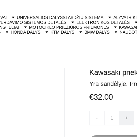
VAI
UNIVERSALIOS DALYS
STABDŽIŲ SISTEMA
ALYVA IR K
PERDAVIMO SISTEMOS DETALĖS
ELEKTRONIKOS DETALĖS
NGTELIAI
MOTOCIKLO PRIEŽIŪROS PRIEMONĖS
KAWASAK
S
HONDA DALYS
KTM DALYS
BMW DALYS
NAUDOT
Kawasaki priek
Yra sandėlyje. Pr
€32.00
-
+