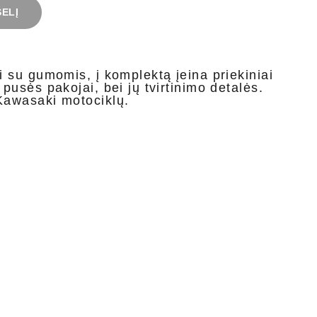
ŠELĮ
ai su gumomis, į komplektą įeina priekiniai
 pusės pakojai, bei jų tvirtinimo detalės.
Kawasaki motociklų.