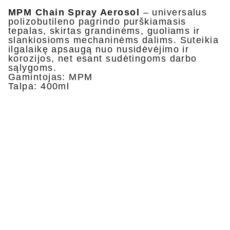
MPM Chain Spray Aerosol
– universalus
polizobutileno pagrindo purškiamasis
tepalas, skirtas grandinėms, guoliams ir
slankiosioms mechaninėms dalims. Suteikia
ilgalaikę apsaugą nuo nusidėvėjimo ir
korozijos, net esant sudėtingoms darbo
sąlygoms.
Gamintojas: MPM
Talpa: 400ml