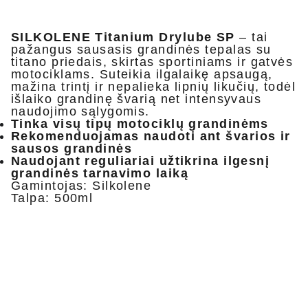
SILKOLENE Titanium Drylube SP
– tai
pažangus sausasis grandinės tepalas su
titano priedais, skirtas sportiniams ir gatvės
motociklams. Suteikia ilgalaikę apsaugą,
mažina trintį ir nepalieka lipnių likučių, todėl
išlaiko grandinę švarią net intensyvaus
naudojimo sąlygomis.
Tinka visų tipų motociklų grandinėms
Rekomenduojamas naudoti ant švarios ir
sausos grandinės
Naudojant reguliariai užtikrina ilgesnį
grandinės tarnavimo laiką
Gamintojas: Silkolene
Talpa: 500ml