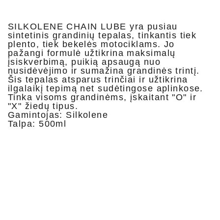
SILKOLENE CHAIN ​​LUBE yra pusiau
sintetinis grandinių tepalas, tinkantis tiek
plento, tiek bekelės motociklams. Jo
pažangi formulė užtikrina maksimalų
įsiskverbimą, puikią apsaugą nuo
nusidėvėjimo ir sumažina grandinės trintį.
Šis tepalas atsparus trinčiai ir užtikrina
ilgalaikį tepimą net sudėtingose ​​​​aplinkose.
Tinka visoms grandinėms, įskaitant "O" ir
"X" žiedų tipus.
Gamintojas: Silkolene
Talpa: 500ml