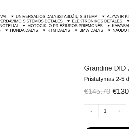
VAI
UNIVERSALIOS DALYS
STABDŽIŲ SISTEMA
ALYVA IR K
PERDAVIMO SISTEMOS DETALĖS
ELEKTRONIKOS DETALĖS
NGTELIAI
MOTOCIKLO PRIEŽIŪROS PRIEMONĖS
KAWASAK
S
HONDA DALYS
KTM DALYS
BMW DALYS
NAUDOT
Grandinė DID 
Pristatymas 2-5 
€145.70
€130
-
+