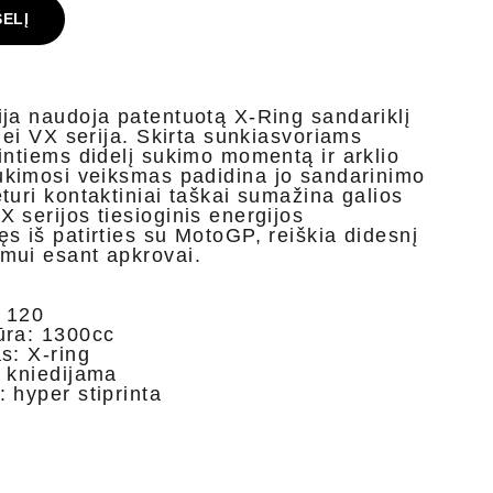
ŠELĮ
ja naudoja patentuotą X-Ring sandariklį
nei VX serija. Skirta sunkiasvoriams
intiems didelį sukimo momentą ir arklio
ukimosi veiksmas padidina jo sandarinimo
turi kontaktiniai taškai sumažina galios
 serijos tiesioginis energijos
s iš patirties su MotoGP, reiškia didesnį
mui esant apkrovai.
: 120
ūra: 1300cc
s: X-ring
 kniedijama
 hyper stiprinta