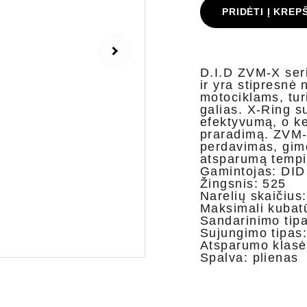
PRIDĖTI Į KREP
D.I.D ZVM-X seri
ir yra stipresnė 
motociklams, tur
galias.
X-Ring s
efektyvumą, o ke
praradimą.
ZVM-X
perdavimas, gimę
atsparumą tempi
Gamintojas: DID
Žingsnis: 525
Narelių skaičius
Maksimali kubat
Sandarinimo tipa
Sujungimo tipas:
Atsparumo klasė:
Spalva: plienas