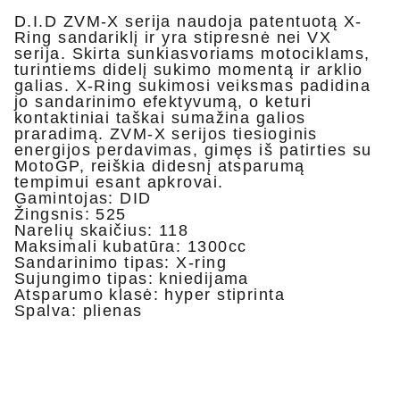
D.I.D ZVM-X serija naudoja patentuotą X-
Ring sandariklį ir yra stipresnė nei VX
serija. Skirta sunkiasvoriams motociklams,
turintiems didelį sukimo momentą ir arklio
galias.
X-Ring sukimosi veiksmas padidina
jo sandarinimo efektyvumą, o keturi
kontaktiniai taškai sumažina galios
praradimą.
ZVM-X serijos tiesioginis
energijos perdavimas, gimęs iš patirties su
MotoGP, reiškia didesnį atsparumą
tempimui esant apkrovai.
Gamintojas: DID
Žingsnis: 525
Narelių skaičius: 118
Maksimali kubatūra: 1300cc
Sandarinimo tipas: X-ring
Sujungimo tipas: kniedijama
Atsparumo klasė: hyper stiprinta
Spalva: plienas