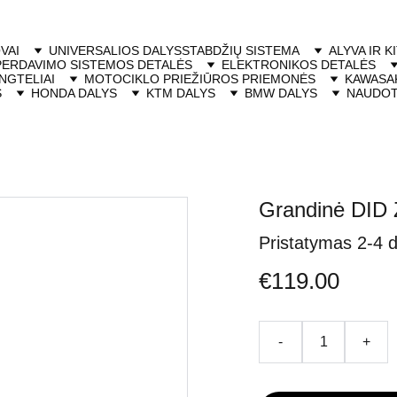
VAI
UNIVERSALIOS DALYS
STABDŽIŲ SISTEMA
ALYVA IR K
PERDAVIMO SISTEMOS DETALĖS
ELEKTRONIKOS DETALĖS
NGTELIAI
MOTOCIKLO PRIEŽIŪROS PRIEMONĖS
KAWASAK
S
HONDA DALYS
KTM DALYS
BMW DALYS
NAUDOT
Grandinė DID 
Pristatymas 2-4 
€119.00
-
+