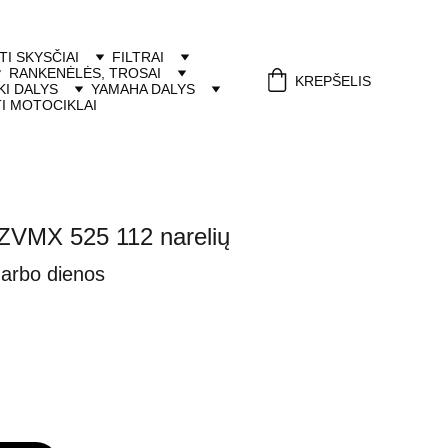
ITI SKYSČIAI
FILTRAI
RANKENĖLĖS, TROSAI
KREPŠELIS
I DALYS
YAMAHA DALYS
I MOTOCIKLAI
ZVMX 525 112 narelių
darbo dienos