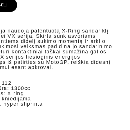
ŠELĮ
ja naudoja patentuotą X-Ring sandariklį
nei VX serija. Skirta sunkiasvoriams
intiems didelį sukimo momentą ir arklio
ukimosi veiksmas padidina jo sandarinimo
turi kontaktiniai taškai sumažina galios
 serijos tiesioginis energijos
s iš patirties su MotoGP, reiškia didesnį
mui esant apkrovai.
: 112
ūra: 1300cc
s: X-ring
 kniedijama
 hyper stiprinta