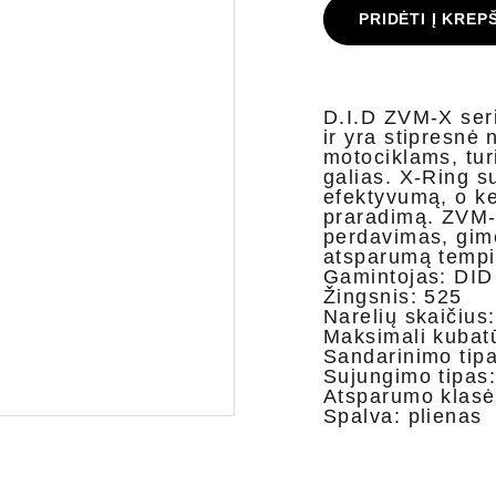
PRIDĖTI Į KREP
D.I.D ZVM-X seri
ir yra stipresnė 
motociklams, tur
galias.
X-Ring s
efektyvumą, o ke
praradimą.
ZVM-X
perdavimas, gimę
atsparumą tempi
Gamintojas: DID
Žingsnis: 525
Narelių skaičius
Maksimali kubat
Sandarinimo tipa
Sujungimo tipas:
Atsparumo klasė:
Spalva: plienas