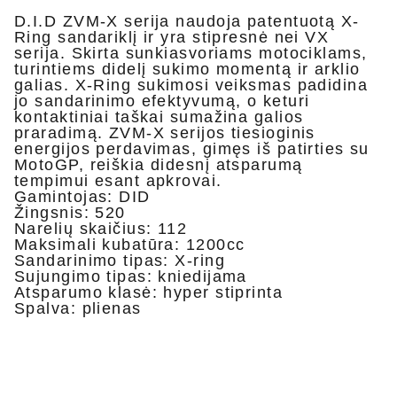
D.I.D ZVM-X serija naudoja patentuotą X-
Ring sandariklį ir yra stipresnė nei VX
serija. Skirta sunkiasvoriams motociklams,
turintiems didelį sukimo momentą ir arklio
galias.
X-Ring sukimosi veiksmas padidina
jo sandarinimo efektyvumą, o keturi
kontaktiniai taškai sumažina galios
praradimą.
ZVM-X serijos tiesioginis
energijos perdavimas, gimęs iš patirties su
MotoGP, reiškia didesnį atsparumą
tempimui esant apkrovai.
Gamintojas: DID
Žingsnis: 520
Narelių skaičius: 112
Maksimali kubatūra: 1200cc
Sandarinimo tipas: X-ring
Sujungimo tipas: kniedijama
Atsparumo klasė: hyper stiprinta
Spalva: plienas