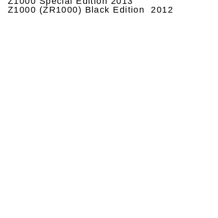
Z1000 Special Edition 2013
Z1000 (ZR1000) Black Edition 2012
Privatumo politika
Pristatymas ir grąžinimas