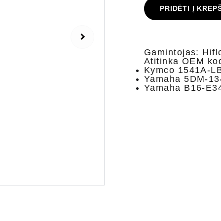
PRIDĖTI Į KREP
Gamintojas: Hifl
Atitinka OEM ko
Kymco 1541A-LB
Yamaha 5DM-134
Yamaha B16-E34