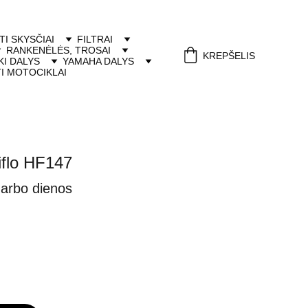
ITI SKYSČIAI
FILTRAI
RANKENĖLĖS, TROSAI
KREPŠELIS
I DALYS
YAMAHA DALYS
I MOTOCIKLAI
Hiflo HF147
darbo dienos