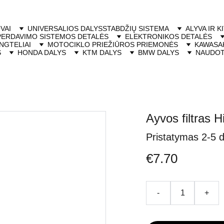
VAI
UNIVERSALIOS DALYS
STABDŽIŲ SISTEMA
ALYVA IR K
PERDAVIMO SISTEMOS DETALĖS
ELEKTRONIKOS DETALĖS
NGTELIAI
MOTOCIKLO PRIEŽIŪROS PRIEMONĖS
KAWASAK
S
HONDA DALYS
KTM DALYS
BMW DALYS
NAUDOT
Ayvos filtras 
Pristatymas 2-5 
€7.70
-
+