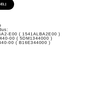
ŠELĮ
o
dus:
A2-E00 ( 1541ALBA2E00 )
40-00 ( 5DM1344000 )
40-00 ( B16E344000 )