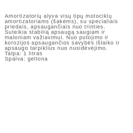
Amortizatorių alyva visų tipų motociklų
amortizatoriams (šakėms), su specialiais
priedais, apsaugančiais nuo trinties.
Suteikia stabilią apsaugą saugiam ir
maloniam važiavimui. Nuo putojimo ir
korozijos apsaugančios savybės išlaiko ir
apsaugo tarpiklius nuo nusidėvėjimo.
Talpa: 1 litras
Spalva: geltona