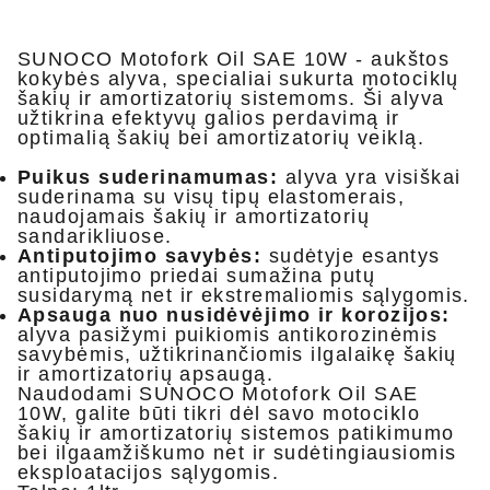
SUNOCO Motofork Oil SAE 10W - aukštos
kokybės alyva, specialiai sukurta motociklų
šakių ir amortizatorių sistemoms. Ši alyva
užtikrina efektyvų galios perdavimą ir
optimalią šakių bei amortizatorių veiklą.
Puikus suderinamumas:
alyva yra visiškai
suderinama su visų tipų elastomerais,
naudojamais šakių ir amortizatorių
sandarikliuose.
Antiputojimo savybės:
sudėtyje esantys
antiputojimo priedai sumažina putų
susidarymą net ir ekstremaliomis sąlygomis.
Apsauga nuo nusidėvėjimo ir korozijos:
alyva pasižymi puikiomis antikorozinėmis
savybėmis, užtikrinančiomis ilgalaikę šakių
ir amortizatorių apsaugą.
Naudodami SUNOCO Motofork Oil SAE
10W, galite būti tikri dėl savo motociklo
šakių ir amortizatorių sistemos patikimumo
bei ilgaamžiškumo net ir sudėtingiausiomis
eksploatacijos sąlygomis.