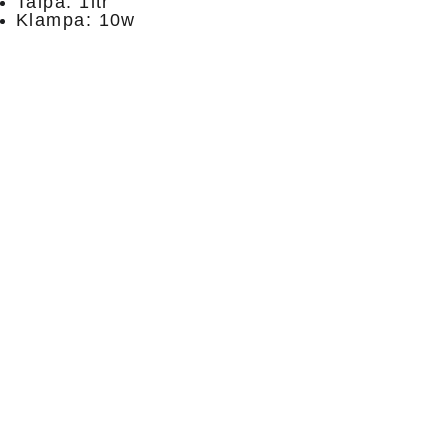
Talpa: 1ltr
Klampa: 10w
Privatumo politika
Pristatymas ir grąžinimas